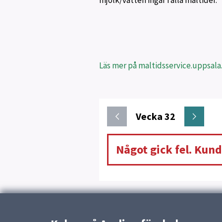
mjölk/vatten ingår i alla måltider.
Läs mer på maltidsservice.uppsala
Vecka 32
Något gick fel. Kund
Uppdaterad:
22 januari 2026