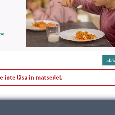
.se
Skri
e inte läsa in matsedel.