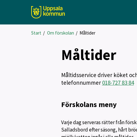
Start
/
Om förskolan
/
Måltider
Måltider
Måltidsservice driver köket oc
telefonnummer
018-727 83 84
Förskolans meny
Varje dag serveras rätter från förs
Salladsbord efter säsong, hårt brö