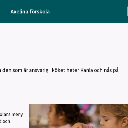
Axelina förskola
h den som är ansvarig i köket heter Kania och nås på
kolans meny.
d och